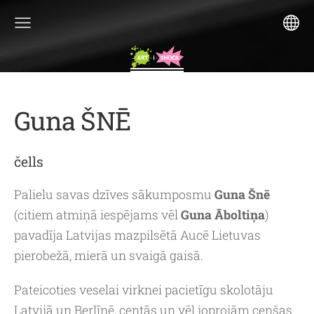
Guna ŠNĒ
čells
Palielu savas dzīves sākumposmu
Guna
Šnē
(citiem atmiņā iespējams vēl
Guna Āboltiņa
)
pavadīja Latvijas mazpilsētā Aucē Lietuvas
pierobežā, mierā un svaigā gaisā.
Pateicoties veselai virknei pacietīgu skolotāju
Latvijā un Berlīnē, centās un vēl joprojām cenšas