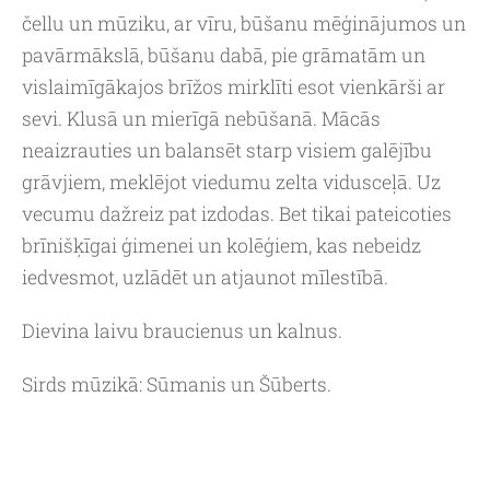
čellu un mūziku, ar vīru, būšanu mēģinājumos un
pavārmākslā, būšanu dabā, pie grāmatām un
vislaimīgākajos brīžos mirklīti esot vienkārši ar
sevi. Klusā un mierīgā nebūšanā. Mācās
neaizrauties un balansēt starp visiem galējību
grāvjiem, meklējot viedumu zelta vidusceļā. Uz
vecumu dažreiz pat izdodas. Bet tikai pateicoties
brīnišķīgai ģimenei un kolēģiem, kas nebeidz
iedvesmot, uzlādēt un atjaunot mīlestībā.
Dievina laivu braucienus un kalnus.
Sirds mūzikā: Sūmanis un Šūberts.