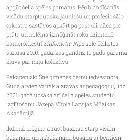
apgūt čella spēles pamatus. Pēc blandīšanās
visādu starptautisku jauniešu un profesionālo
orķestru sastāvos apkārt pa pasauli, nāca pie
prāta un nolēma izmēģināt roku dzimtenē
kamerorķestrī
Sinfonietta Rīga
solo čellistes
statusā 2010. gadā, kas gandrīz 10 gadu garumā
kļuva par mīļu kolektīvu.
Pakāpeniski Šnē ģimenes bērnu iedvesmota,
Guna arvien vairāk aizrāvās ar pedagoģiju, līdz
2021. gadā uzsāka arī čella spēles studentu
izglītošanu Jāzepa Vītola Latvijas Mūzikas
Akadēmijā.
Ikdienā mēģina atrast balansu starp visām
būšanām un nebūšanām: būšanu ar bērniem,