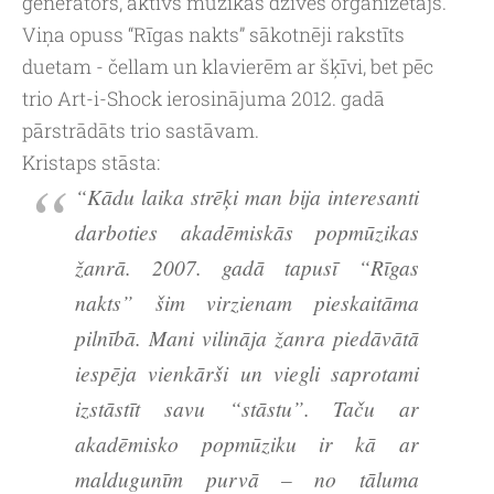
ģenerators, aktīvs mūzikas dzīves organizētājs.
Viņa
opuss “Rīgas nakts” sākotnēji rakstīts
duetam - čellam un klavierēm ar šķīvi, bet pēc
trio
Art-i-Shock
ierosinājuma 2012. gadā
pārstrādāts trio sastāvam.
Kristaps stāsta:
“Kādu laika strēķi man bija interesanti
darboties akadēmiskās popmūzikas
žanrā. 2007. gadā tapusī “Rīgas
nakts” šim virzienam pieskaitāma
pilnībā. Mani vilināja žanra piedāvātā
iespēja vienkārši un viegli saprotami
izstāstīt savu “stāstu”. Taču ar
akadēmisko popmūziku ir kā ar
maldugunīm purvā – no tāluma