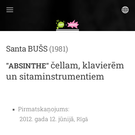
Santa BUŠS
(1981)
čellam, klavierēm
"ABSINTHE"
un sitaminstrumentiem
Pirmatskaņojums:
2012. gada 12. jūnijā,
Rīgā