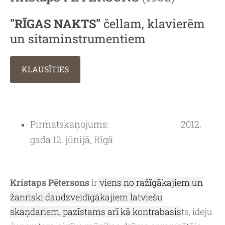
"RĪGAS NAKTS"
čellam, klavierēm
un sitaminstrumentiem
KLAUSĪTIES
Pirmatskaņojums:
2012.
gada 12. jūnijā,
Rīgā
Kristaps Pētersons
ir
viens no ražīgākajiem un
žanriski daudzveidīgākajiem latviešu
skaņdariem, pazīstams arī kā kontrabasis
ts, ideju