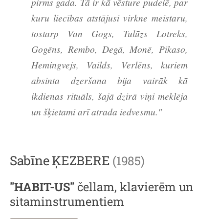
pirms gada. Tā ir kā vēsture pudelē, par
kuru liecības atstājusi virkne meistaru,
tostarp Van Gogs, Tulūzs Lotreks,
Gogēns, Rembo, Degā, Monē, Pikaso,
Hemingvejs, Vailds, Verlēns, kuriem
absinta dzeršana bija vairāk kā
ikdienas rituāls, šajā dzirā viņi meklēja
un šķietami arī atrada iedvesmu."
Sabīne ĶEZBERE
(1985)
"HABIT-US"
čellam, klavierēm un
sitaminstrumentiem