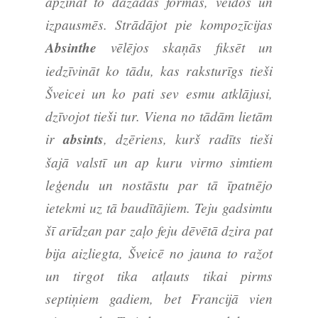
apzināt to dažādās formās, veidos un
izpausmēs. Strādājot pie kompozīcijas
Absinthe
vēlējos skaņās fiksēt un
iedzīvināt ko tādu, kas raksturīgs tieši
Šveicei un ko pati sev esmu atklājusi,
dzīvojot tieši tur. Viena no tādām lietām
ir
absints
, dzēriens, kurš radīts tieši
šajā valstī un ap kuru virmo simtiem
leģendu un nostāstu par tā īpatnējo
ietekmi uz tā baudītājiem. Teju gadsimtu
šī arīdzan par zaļo feju dēvētā dzira pat
bija aizliegta, Šveicē no jauna to ražot
un tirgot tika atļauts tikai pirms
septiņiem gadiem, bet Francijā vien