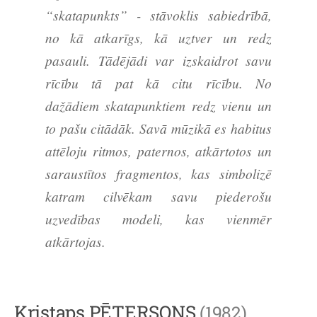
“skatapunkts” - stāvoklis sabiedrībā,
no kā atkarīgs, kā uztver un redz
pasauli. Tādējādi var izskaidrot savu
rīcību tā pat kā citu rīcību. No
dažādiem skatapunktiem redz vienu un
to pašu citādāk. Savā mūzikā es habitus
attēloju ritmos, paternos, atkārtotos un
saraustītos fragmentos, kas simbolizē
katram cilvēkam savu piederošu
uzvedības modeli, kas vienmēr
atkārtojas.
Kristaps PĒTERSONS
(1982)