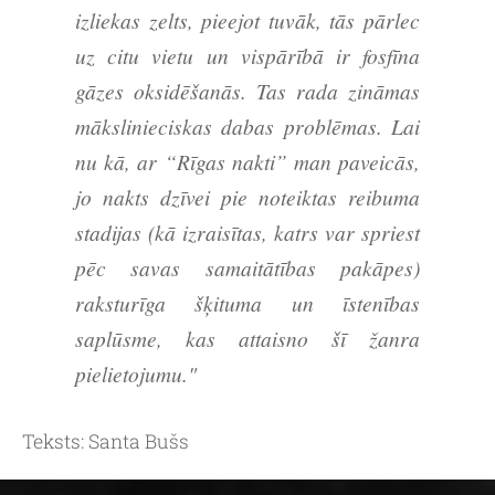
izliekas zelts, pieejot tuvāk, tās pārlec
uz citu vietu un vispārībā ir fosfīna
gāzes oksidēšanās. Tas rada zināmas
mākslinieciskas dabas problēmas. Lai
nu kā, ar “Rīgas nakti” man paveicās,
jo nakts dzīvei pie noteiktas reibuma
stadijas (kā izraisītas, katrs var spriest
pēc savas samaitātības pakāpes)
raksturīga šķituma un īstenības
saplūsme, kas attaisno šī žanra
pielietojumu."
Teksts: Santa Bušs